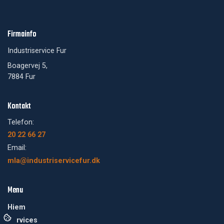
Firmainfo
Industriservice Fur
Boagervej 5,
7884 Fur
Kontakt
Telefon:
20 22 66 27
Email:
mla@industriservicefur.dk
Menu
Hjem
Services