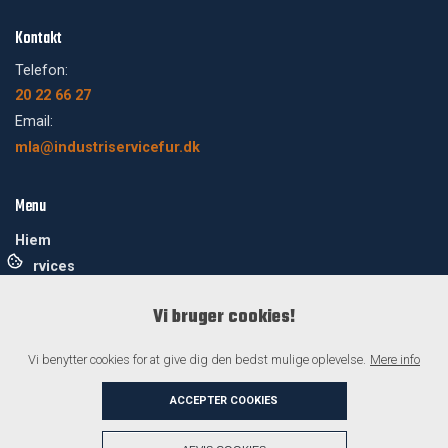
Kontakt
Telefon:
20 22 66 27
Email:
mla@industriservicefur.dk
Menu
Hjem
Services
Specialløsninger & Prototyper
Vi bruger cookies!
Sikkerhed & Miljø
Om os
Vi benytter cookies for at give dig den bedst mulige oplevelse.
Mere info
Referencer
Kontakt
ACCEPTER COOKIES
+